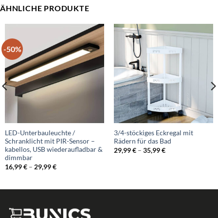
ÄHNLICHE PRODUKTE
-50%
LED-Unterbauleuchte /
3/4-stöckiges Eckregal mit
Schranklicht mit PIR-Sensor –
Rädern für das Bad
kabellos, USB wiederaufladbar &
Preisspanne:
29,99
€
–
35,99
€
29,99 €
dimmbar
bis
Preisspanne:
16,99
€
–
29,99
€
35,99 €
16,99 €
bis
29,99 €