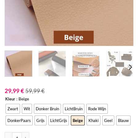
29,99
€
59,99
€
: Beige
Kleur
Zwart
Wit
Donker Bruin
LichtBruin
Rode Wijn
DonkerPaars
Grijs
LichtGrijs
Beige
Khaki
Geel
Blauw
Selbstklebender PU-Leder-Patch (50 x 137 cm) Menge