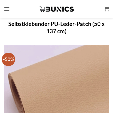
Zum
Inhalt
springen
Selbstklebender PU-Leder-Patch (50 x
137 cm)
-50%