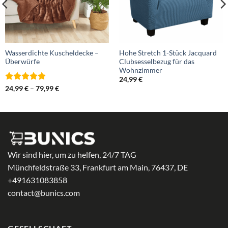
Wasserdichte Kuscheldecke –
Hohe Stretch 1-Stück Jacquard
Überwürfe
Clubsesselbezug für das
Wohnzimmer
24,99
€
Bewertet
Preisspanne:
24,99
€
–
79,99
€
24,99 €
mit
4.83
bis
von 5
79,99 €
Wir sind hier, um zu helfen, 24/7 TAG
Münchfeldstraße 33, Frankfurt am Main, 76437, DE
+491631083858
contact@bunics.com