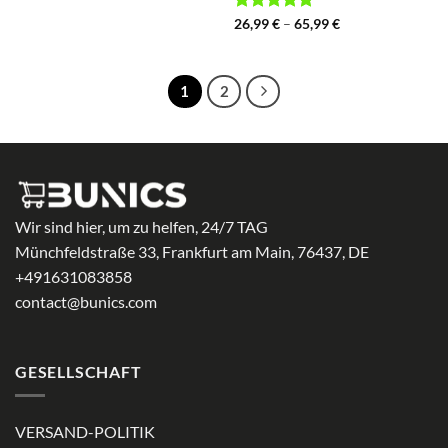
17,99 €
bis
Bewertet
Preisspanne:
26,99
€
–
65,99
€
34,99 €
26,99 €
mit
4.88
bis
von 5
65,99 €
1
2
Wir sind hier, um zu helfen, 24/7 TAG
Münchfeldstraße 33, Frankfurt am Main, 76437, DE
+491631083858
contact@bunics.com
GESELLSCHAFT
VERSAND-POLITIK