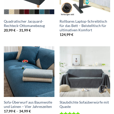
Quadratischer Jacquard-
Rollbares Laptop-Schreibtisch
Rechteck-Ottomanebezug
für das Bett – Beistelltisch für
ultimativen Komfort
Preisspanne:
20,99
€
–
31,99
€
20,99 €
124,99
€
bis
31,99 €
Sofa-Überwurf aus Baumwolle
Staubdichte Sofaüberwürfe mit
und Leinen – Vier Jahreszeiten
Quaste
Preisspanne:
17,99
€
–
34,99
€