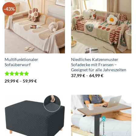
-43%
Multifunktionaler
Niedliches Katzenmuster
Sofaüberwurf
Sofadecke mit Fransen –
Geeignet für alle Jahreszeiten
Preisspanne:
37,99
€
–
64,99
€
37,99 €
Bewertet
Preisspanne:
29,99
€
–
59,99
€
bis
29,99 €
mit
4.88
64,99 €
bis
von 5
59,99 €