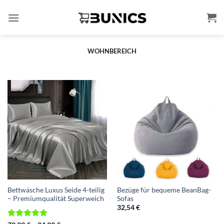
Zum
Inhalt
springen
WOHNBEREICH
Bettwäsche Luxus Seide 4-teilig
Bezüge für bequeme BeanBag-
– Premiumqualität Superweich
Sofas
32,54
€