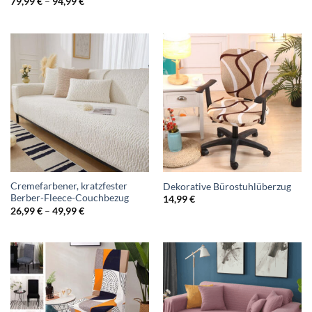
Bewertet
Preisspanne:
79,99
€
–
94,99
€
79,99 €
mit
4.86
bis
von 5
94,99 €
Cremefarbener, kratzfester
Dekorative Bürostuhlüberzug
Berber-Fleece-Couchbezug
14,99
€
Preisspanne:
26,99
€
–
49,99
€
26,99 €
bis
49,99 €