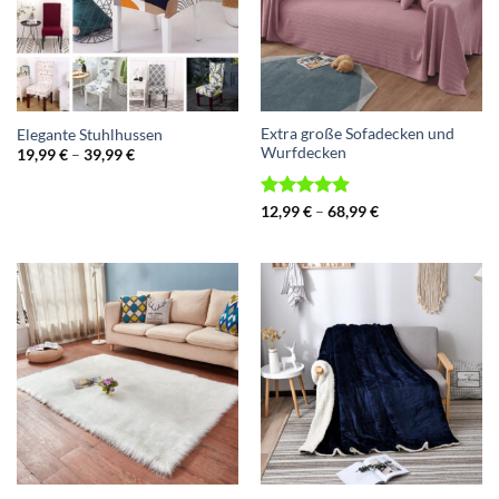
Extra große Sofadecken und
Elegante Stuhlhussen
Wurfdecken
Preisspanne:
19,99
€
–
39,99
€
19,99 €
bis
39,99 €
Bewertet
Preisspanne:
12,99
€
–
68,99
€
12,99 €
mit
4.87
bis
von 5
68,99 €