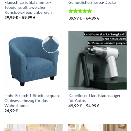
Flauschige Schlafzimmer-
Gemütliche Sherpa-Decke
Teppiche, ultraweicher
Kunstpelz-Teppichbereich
Preisspanne:
29,99
€
–
59,99
€
Bewertet
Preisspanne:
39,99
€
–
64,99
€
29,99 €
39,99 €
mit
5
von
bis
bis
5
59,99 €
64,99 €
Hohe Stretch 1-Stück Jacquard
Kabelloser Handstaubsauger
Clubsesselbezug für das
für Autos
Wohnzimmer
Preisspanne:
49,99
€
–
54,99
€
49,99 €
24,99
€
bis
54,99 €