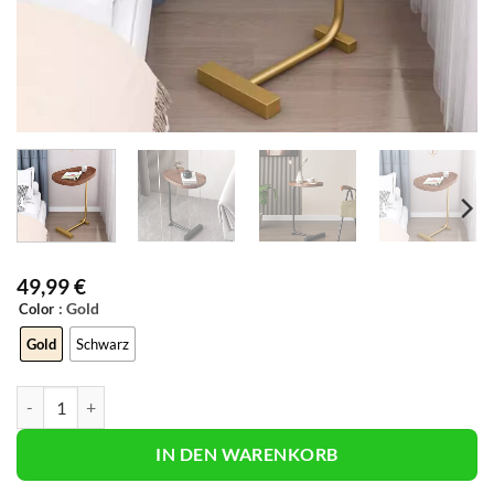
49,99
€
: Gold
Color
Gold
Schwarz
Walnussholz-Beistelltisch in C-Form Menge
IN DEN WARENKORB