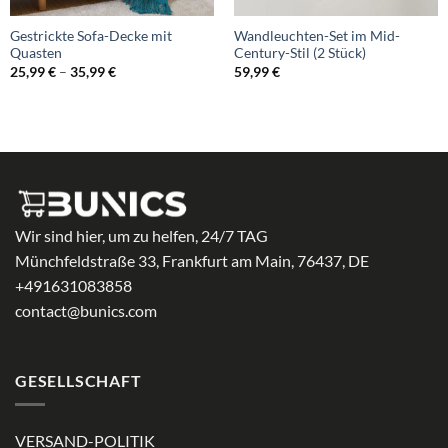
Gestrickte Sofa-Decke mit
Wandleuchten-Set im Mid-
Quasten
Century-Stil (2 Stück)
Preisspanne:
25,99
€
–
35,99
€
59,99
€
25,99 €
bis
35,99 €
Wir sind hier, um zu helfen, 24/7 TAG
Münchfeldstraße 33, Frankfurt am Main, 76437, DE
+491631083858
contact@bunics.com
GESELLSCHAFT
VERSAND-POLITIK