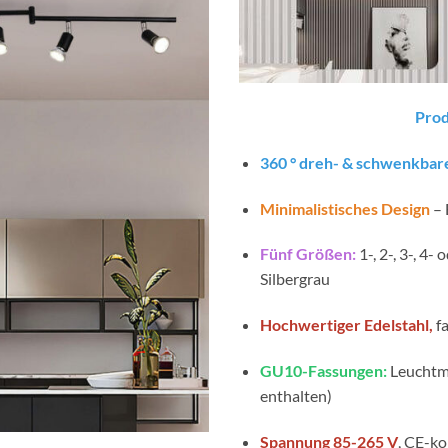
Prod
360 ° dreh- & schwenkbar
Minimalistisches Design
– 
Fünf Größen:
1-, 2-, 3-, 4
Silbergrau
Hochwertiger Edelstahl,
f
GU10-Fassungen:
Leuchtmi
enthalten)
Spannung 85-265 V
, CE-ko