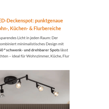
 LED-Deckenspot: punktgenaue
hn-, Küchen- & Flurbereiche
sparendes Licht in jeden Raum: Der
ombiniert minimalistisches Design mit
60 ° schwenk- und drehbarer Spots
lässt
ichten – ideal für Wohnzimmer, Küche, Flur