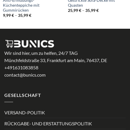
Anti-Ermüdungs-
Gestrickte Sofa-Decke mit
Küchenteppiche mit
Quasten
Gummirücken
Preisspanne:
25,99
€
–
35,99
€
25,99 €
Preisspanne:
9,99
€
–
35,99
€
bis
9,99 €
35,99 €
bis
35,99 €
Wir sind hier, um zu helfen, 24/7 TAG
Münchfeldstraße 33, Frankfurt am Main, 76437, DE
+491631083858
contact@bunics.com
GESELLSCHAFT
VERSAND-POLITIK
RÜCKGABE- UND ERSTATTUNGSPOLITIK