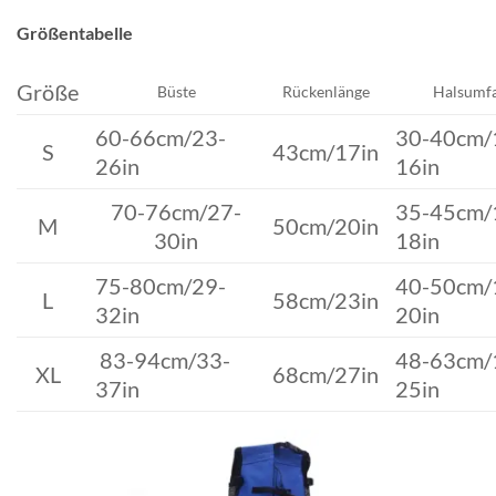
Größentabelle
Größe
Büste
Rückenlänge
Halsumf
60-66cm/23-
30-40cm/
S
43cm/17in
26in
16in
70-76cm/27-
35-45cm/
M
50cm/20in
30in
18in
75-80cm/29-
40-50cm/
L
58cm/23in
32in
20in
83-94cm/33-
48-63cm/
XL
68cm/27in
37in
25in