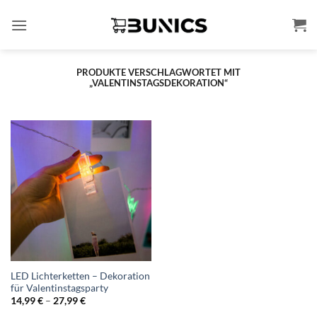
Zum
Inhalt
springen
PRODUKTE VERSCHLAGWORTET MIT
„VALENTINSTAGSDEKORATION“
LED Lichterketten – Dekoration
für Valentinstagsparty
Preisspanne:
14,99
€
–
27,99
€
14,99 €