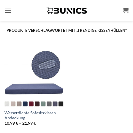
Zum
Inhalt
springen
PRODUKTE VERSCHLAGWORTET MIT „TRENDIGE KISSENHÜLLEN“
Wasserdichte Sofasitzkissen-
Abdeckung
Preisspanne:
10,99
€
–
21,99
€
10,99 €
bis