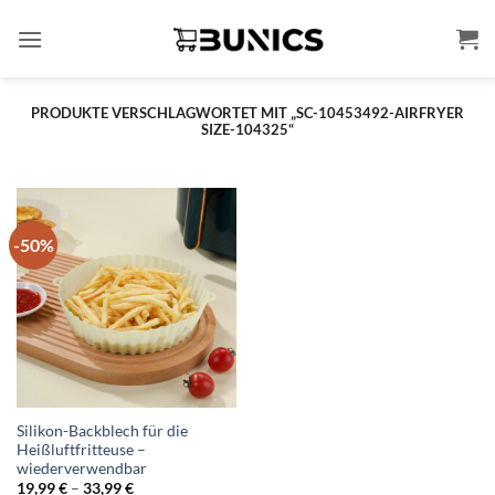
Zum
Inhalt
springen
PRODUKTE VERSCHLAGWORTET MIT „SC-10453492-AIRFRYER
SIZE-104325“
-50%
Silikon-Backblech für die
Heißluftfritteuse –
wiederverwendbar
Preisspanne:
19,99
€
–
33,99
€