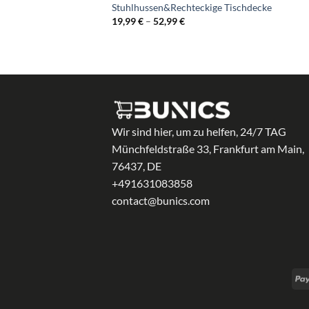
Stuhlhussen&Rechteckige Tischdecke
Preisspanne:
19,99
€
–
52,99
€
19,99 €
bis
52,99 €
Wir sind hier, um zu helfen, 24/7 TAG
Münchfeldstraße 33, Frankfurt am Main,
76437, DE
+491631083858
contact@bunics.com