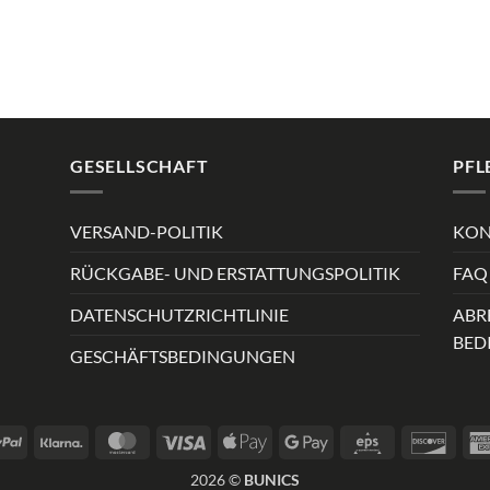
GESELLSCHAFT
PFL
VERSAND-POLITIK
KON
RÜCKGABE- UND ERSTATTUNGSPOLITIK
FAQ 
DATENSCHUTZRICHTLINIE
ABR
BED
GESCHÄFTSBEDINGUNGEN
PayPal
Klarna
MasterCard
Visa
Apple
Google
Eps
Disco
Pay
Pay
2026 ©
BUNICS