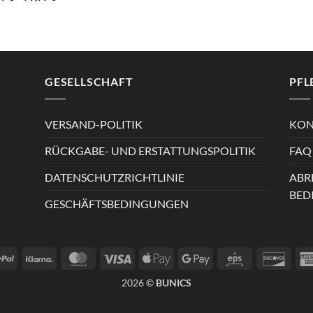
29,99 €
bis
79,99 €
GESELLSCHAFT
PFL
VERSAND-POLITIK
KON
RÜCKGABE- UND ERSTATTUNGSPOLITIK
FAQ 
DATENSCHUTZRICHTLINIE
ABR
BED
GESCHÄFTSBEDINGUNGEN
PayPal
Klarna
MasterCard
Visa
Apple
Google
Eps
Disco
Pay
Pay
2026 ©
BUNICS