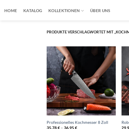
Zum
Inhalt
HOME
KATALOG
KOLLEKTIONEN
ÜBER UNS
springen
PRODUKTE VERSCHLAGWORTET MIT „KOCHM
Professionelles Kochmesser 8 Zoll
Rob
Preisspanne:
35,78
€
–
36,95
€
29,