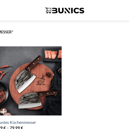
ESSER“
ustes Küchenmesser
Preisspanne:
99
€
–
79,99
€