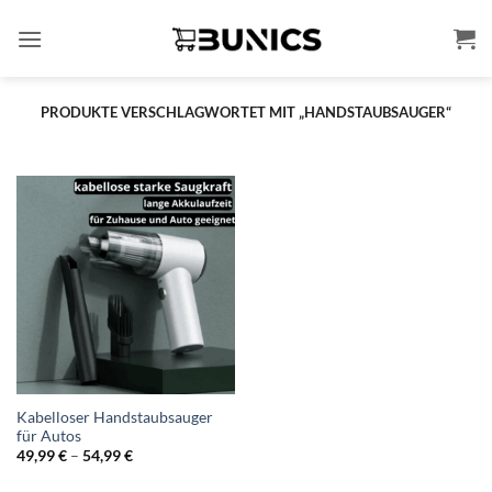
Zum
Inhalt
springen
PRODUKTE VERSCHLAGWORTET MIT „HANDSTAUBSAUGER“
Kabelloser Handstaubsauger
für Autos
Preisspanne:
49,99
€
–
54,99
€
49,99 €
bis