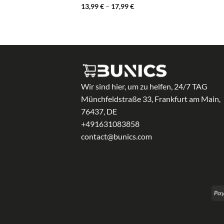
Preisspanne:
13,99
€
–
17,99
€
13,99 €
bis
17,99 €
Wir sind hier, um zu helfen, 24/7 TAG
Münchfeldstraße 33, Frankfurt am Main,
76437, DE
+491631083858
contact@bunics.com