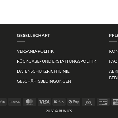
GESELLSCHAFT
PFL
VERSAND-POLITIK
KON
RÜCKGABE- UND ERSTATTUNGSPOLITIK
FAQ 
DATENSCHUTZRICHTLINIE
ABR
BED
GESCHÄFTSBEDINGUNGEN
PayPal
Klarna
MasterCard
Visa
Apple
Google
Eps
Disco
Pay
Pay
2026 ©
BUNICS