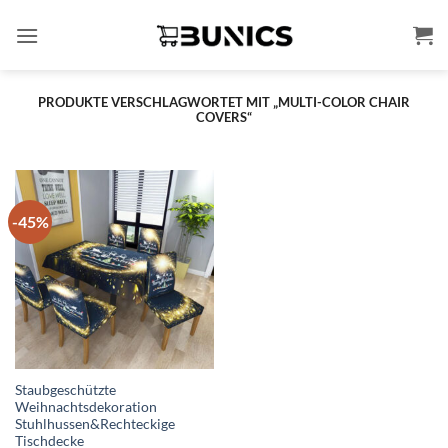
Zum
Inhalt
springen
PRODUKTE VERSCHLAGWORTET MIT „MULTI-COLOR CHAIR
COVERS“
-45%
Staubgeschützte
Weihnachtsdekoration
Stuhlhussen&Rechteckige
Tischdecke